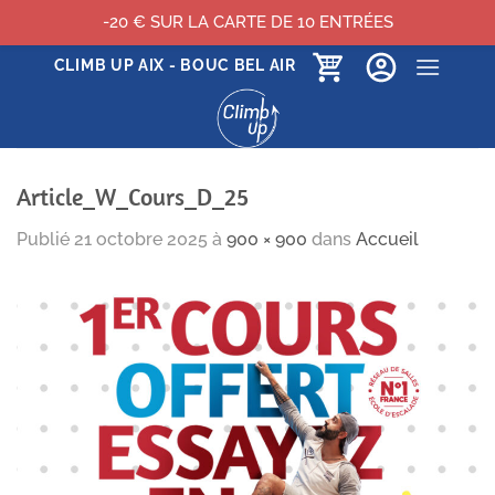
-20 € SUR LA CARTE DE 10 ENTRÉES
Passer
CLIMB UP AIX - BOUC BEL AIR
au
contenu
Article_W_Cours_D_25
Publié
21 octobre 2025
à
900 × 900
dans
Accueil