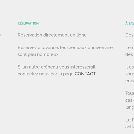
RÉSERVATION
À SA
.
Réservation directement en ligne
Dès
Réservez à l’avance, les créneaux anniversaire
Le m
sont peu nombreux
des 
Si un autre créneau vous intéresserait,
Il e
contactez nous par la page
CONTACT
sous
enc
Tous
cas 
lang
Le F
acti