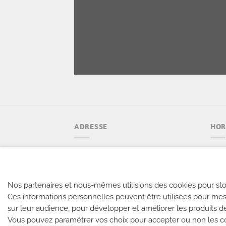
ADRESSE
HOR
Climb Up Aix - Bouc Bel Air
En s
Decathlon Village
Le w
Avenue des Chabauds
Jour
Nos partenaires et nous-mêmes utilisions des cookies pour sto
13320 Bouc-Bel-Air
Ces informations personnelles peuvent être utilisées pour mes
Tél : 04 42 69 79 59
sur leur audience, pour développer et améliorer les produits d
Vous pouvez paramétrer vos choix pour accepter ou non les coo
NOUS CONTACTER