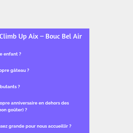
Climb Up Aix – Bouc Bel Air
e enfant ?
opre gâteau ?
butants ?
ropre anniversaire en dehors des
mon goûter) ?
ssez grande pour nous accueillir ?