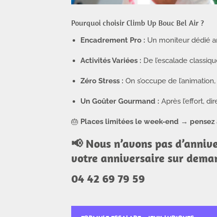
Pourquoi choisir
Climb Up Bouc Bel Air
?
Encadrement Pro :
Un moniteur dédié an
Activités Variées :
De l’escalade classiqu
Zéro Stress :
On s’occupe de l’animation, v
Un Goûter Gourmand :
Après l’effort, d
🎂
Places limitées le week-end → pensez à
📢 Nous n’avons pas d’annive
votre anniversaire sur dema
04 42 69 79 59