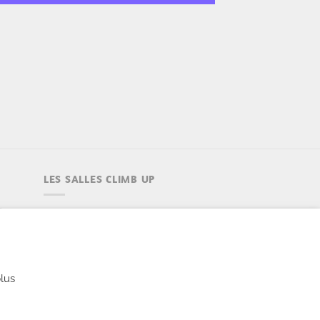
LES SALLES CLIMB UP
Climb Up vous accueille dans ses
salles, partout en France
TROUVE TA SALLE
lus