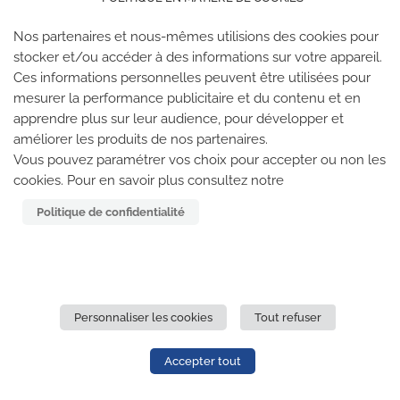
Nos partenaires et nous-mêmes utilisions des cookies pour
stocker et/ou accéder à des informations sur votre appareil.
Ces informations personnelles peuvent être utilisées pour
mesurer la performance publicitaire et du contenu et en
apprendre plus sur leur audience, pour développer et
améliorer les produits de nos partenaires.
LES SALLES CLIMB UP
Vous pouvez paramétrer vos choix pour accepter ou non les
cookies. Pour en savoir plus consultez notre
Climb Up vous accueille dans ses salles, partout en
Politique de confidentialité
France
TROUVE TA SALLE
Personnaliser les cookies
Tout refuser
REJOIGNEZ-NOUS
-
CLIMB UP INVESTISSEMENTS
-
MENTIONS LÉGALES
-
CONFIDENTIALITÉ
- © 2020 TOUS
Accepter tout
DROITS RÉSERVÉS