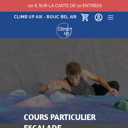
-20 € SUR LA CARTE DE 10 ENTRÉES
Passer
CLIMB UP AIX - BOUC BEL AIR
au
contenu
COURS PARTICULIER
ESCALADE