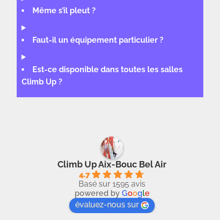
Même s’il pleut ?
Faut-il un équipement particulier ?
Est-ce disponible dans toutes les salles
Climb Up ?
Climb Up Aix-Bouc Bel Air
4.7
Basé sur 1595 avis
powered by
G
o
o
g
l
e
évaluez-nous sur