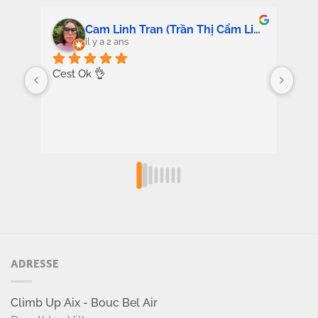
Cam Linh Tran (Trần Thị Cẩm Linh)
il y a 2 ans
C’est Ok 👌
ADRESSE
Climb Up Aix - Bouc Bel Air