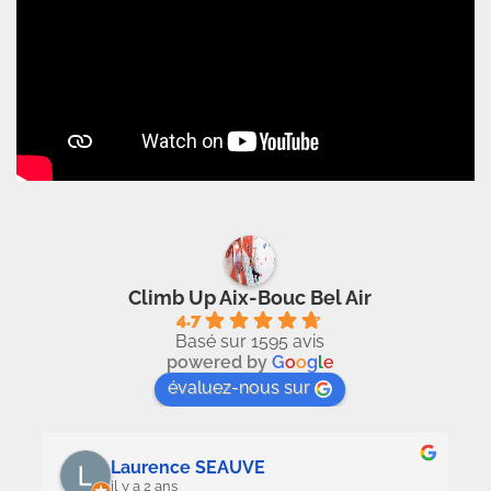
Climb Up Aix-Bouc Bel Air
4.7
Basé sur 1595 avis
powered by
G
o
o
g
l
e
évaluez-nous sur
Laurence SEAUVE
il y a 2 ans