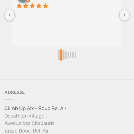
S
g
b
D
L
a
f
s
m
e
ADRESSE
Climb Up Aix - Bouc Bel Air
Decathlon Village
Avenue des Chabauds
13320 Bouc-Bel-Air