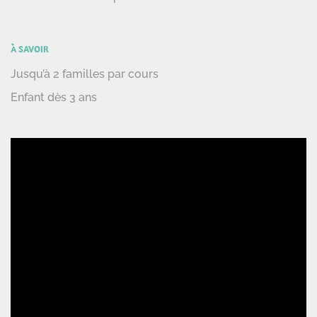
À SAVOIR
Jusqu’à 2 familles par cours
Enfant dès 3 ans