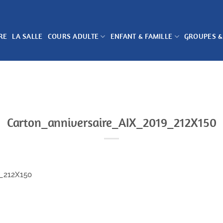
RE
LA SALLE
COURS ADULTE
ENFANT & FAMILLE
GROUPES &
Carton_anniversaire_AIX_2019_212X150
9_212X150