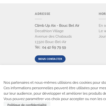
ADRESSE
HOR
Climb Up Aix - Bouc Bel Air
En s
Decathlon Village
Le w
Avenue des Chabauds
Jour
13320 Bouc-Bel-Air
Tél : 04 42 69 79 59
NOUS CONTACTER
Nos partenaires et nous-mêmes utilisions des cookies pour sto
Ces informations personnelles peuvent être utilisées pour mes
REJOIGNEZ-NOUS
-
CLIMB UP INVESTISSEMEN
sur leur audience, pour développer et améliorer les produits d
Vous pouvez paramétrer vos choix pour accepter ou non les coo
Politique de confidentialité