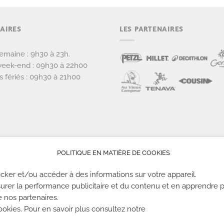
AIRES
LES PARTENAIRES
emaine : 9h30 à 23h.
eek-end : 09h30 à 22h00
s fériés : 09h30 à 21h00
POLITIQUE EN MATIÈRE DE COOKIES
cker et/ou accéder à des informations sur votre appareil.
urer la performance publicitaire et du contenu et en apprendre p
TS
-
MENTIONS LÉGALES
-
CONFIDENTIALITÉ
- © 2020 TOUS DROITS RÉ
e nos partenaires.
kies. Pour en savoir plus consultez notre