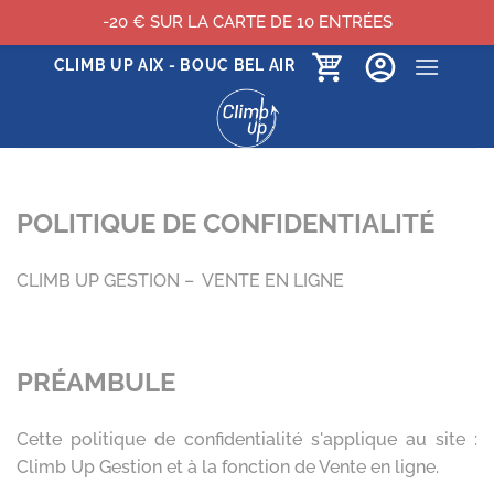
-20 € SUR LA CARTE DE 10 ENTRÉES
Passer
CLIMB UP AIX - BOUC BEL AIR
au
contenu