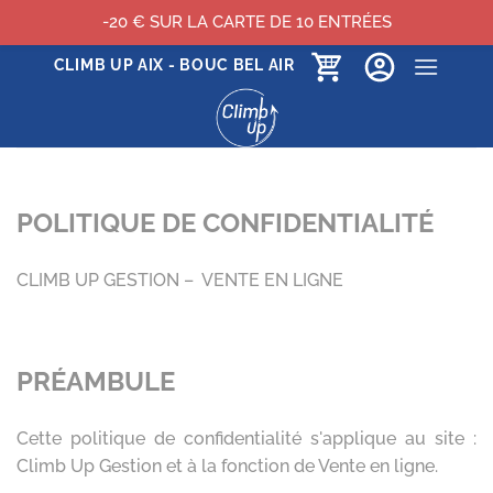
-20 € SUR LA CARTE DE 10 ENTRÉES
Passer
CLIMB UP AIX - BOUC BEL AIR
au
contenu