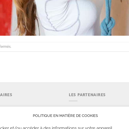
fermés.
AIRES
LES PARTENAIRES
emaine : 9h30 à 23h.
POLITIQUE EN MATIÈRE DE COOKIES
eek-end : 09h30 à 22h00
s fériés : 09h30 à 21h00
cker et/ou accéder à des informations sur votre appareil.