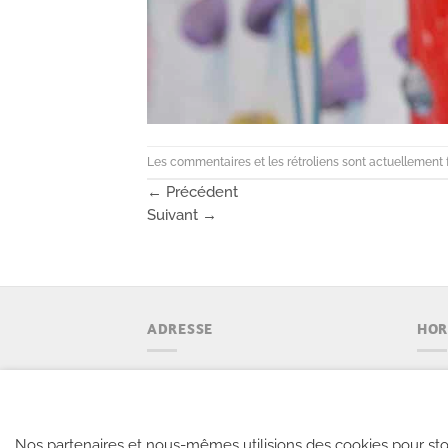
Les commentaires et les rétroliens sont actuellement 
←
Précédent
Suivant
→
ADRESSE
HOR
Climb Up Aix - Bouc Bel Air
En s
Decathlon Village
Le w
Avenue des Chabauds
Jour
Nos partenaires et nous-mêmes utilisions des cookies pour sto
13320 Bouc-Bel-Air