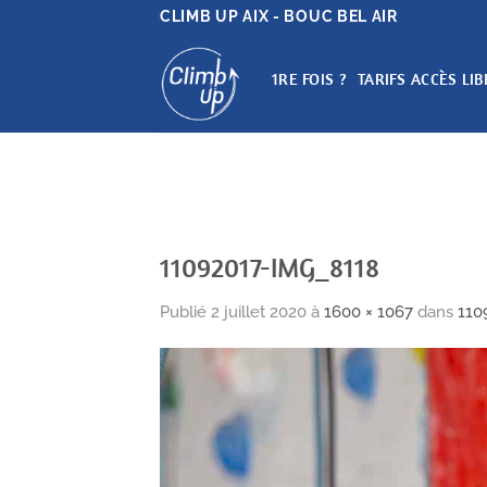
Passer
CLIMB UP AIX - BOUC BEL AIR
au
contenu
1RE FOIS ?
TARIFS ACCÈS LIB
11092017-IMG_8118
Publié
2 juillet 2020
à
1600 × 1067
dans
110