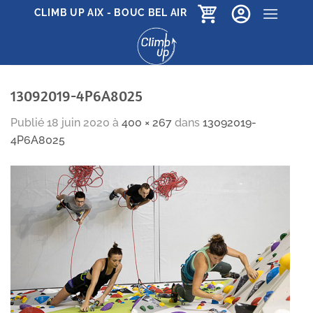
Passer
CLIMB UP AIX - BOUC BEL AIR
au
contenu
13092019-4P6A8025
Publié
18 juin 2020
à
400 × 267
dans
13092019-
4P6A8025