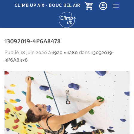
Passer
CLIMB UP AIX - BOUC BEL AIR
au
contenu
13092019-4P6A8478
Publié
18 juin 2020
à
1920 × 1280
dans
13092019-
4P6A8478