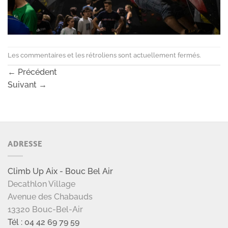
Les commentaires et les rétroliens sont actuellement fermés.
←
Précédent
Suivant
→
ADRESSE
Climb Up Aix - Bouc Bel Air
Decathlon Village
Avenue des Chabauds
13320 Bouc-Bel-Air
Tél : 04 42 69 79 59