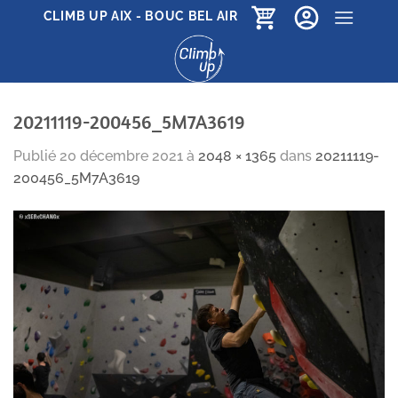
Passer
CLIMB UP AIX - BOUC BEL AIR
au
contenu
20211119-200456_5M7A3619
Publié
20 décembre 2021
à
2048 × 1365
dans
20211119-
200456_5M7A3619