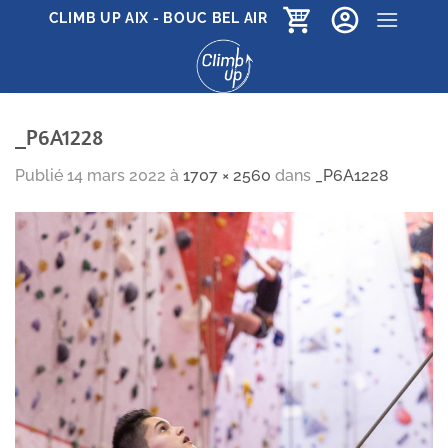
Passer
CLIMB UP AIX - BOUC BEL AIR
au
contenu
_P6A1228
Publié
14 mars 2022
à
1707 × 2560
dans
_P6A1228