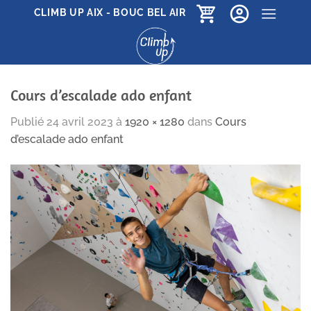
Passer
CLIMB UP AIX - BOUC BEL AIR
au
contenu
Cours d’escalade ado enfant
Publié
24 avril 2023
à
1920 × 1280
dans
Cours
d’escalade ado enfant