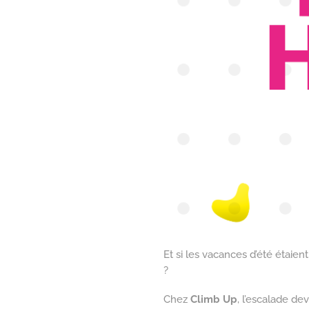
Et si les vacances d’été étaient
?
Chez
Climb Up
, l’escalade de