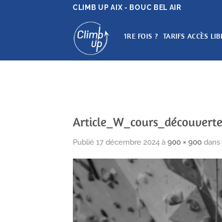
Passer
CLIMB UP AIX - BOUC BEL AIR
au
contenu
1RE FOIS ?
TARIFS ACCÈS LIB
Article_W_cours_découvert
Publié
17 décembre 2024
à
900 × 900
dans