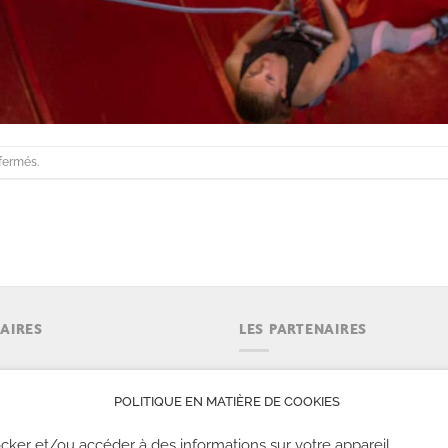
fermés.
AIRES
LES PARTENAIRES
emaine : 9h30 à 23h.
POLITIQUE EN MATIÈRE DE COOKIES
eek-end : 09h30 à 22h00
s fériés : 09h30 à 21h00
cker et/ou accéder à des informations sur votre appareil.