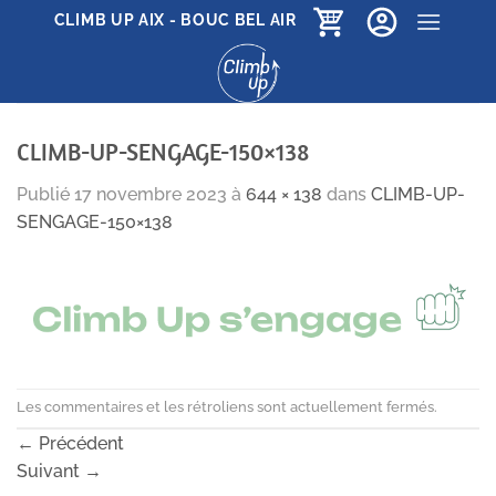
Passer
CLIMB UP AIX - BOUC BEL AIR
au
contenu
CLIMB-UP-SENGAGE-150×138
Publié
17 novembre 2023
à
644 × 138
dans
CLIMB-UP-
SENGAGE-150×138
Les commentaires et les rétroliens sont actuellement fermés.
←
Précédent
Suivant
→