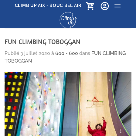
Passer
CLIMB UP AIX - BOUC BEL AIR
au
contenu
FUN CLIMBING TOBOGGAN
Publié
3 juillet 2020
à
600 × 600
dans
FUN CLIMBING
TOBOGGAN