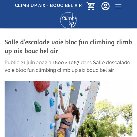
Passer
CLIMB UP AIX - BOUC BEL AIR
au
contenu
Salle d’escalade voie bloc fun climbing climb
up aix bouc bel air
Publié
21 juin 2022
à
1600 × 1067
dans
Salle d’escalade
voie bloc fun climbing climb up aix bouc bel air