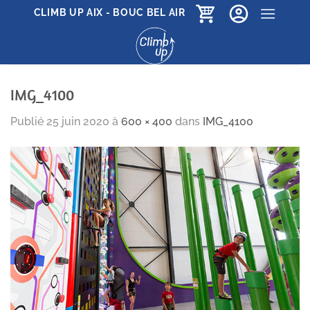
Passer
CLIMB UP AIX - BOUC BEL AIR
au
contenu
IMG_4100
Publié
25 juin 2020
à
600 × 400
dans
IMG_4100