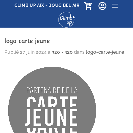
Passer
CLIMB UP AIX - BOUC BEL AIR
au
contenu
logo-carte-jeune
Publié
27 juin 2024
à
320 × 320
dans
logo-carte-jeune