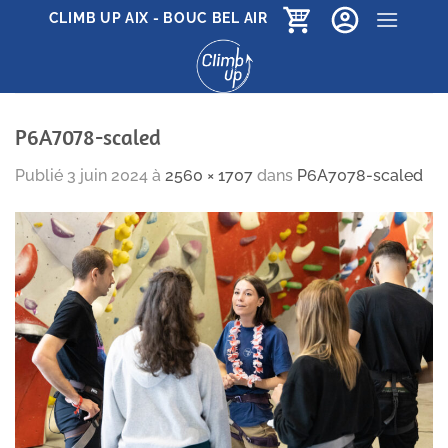
Passer
CLIMB UP AIX - BOUC BEL AIR
au
contenu
P6A7078-scaled
Publié
3 juin 2024
à
2560 × 1707
dans
P6A7078-scaled