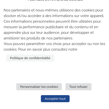
Nos partenaires et nous-mêmes utilisions des cookies pour
stocker et/ou accéder à des informations sur votre appareil.
Ces informations personnelles peuvent être utilisées pour
mesurer la performance publicitaire et du contenu et en
apprendre plus sur leur audience, pour développer et
améliorer les produits de nos partenaires.
LES SALLES CLIMB UP
Vous pouvez paramétrer vos choix pour accepter ou non les
cookies. Pour en savoir plus consultez notre
Climb Up vous accueille dans ses salles, partout en
Politique de confidentialité
France
TROUVE TA SALLE
Personnaliser les cookies
Tout refuser
REJOIGNEZ-NOUS
-
CLIMB UP INVESTISSEMENTS
-
MENTIONS LÉGALES
-
CONFIDENTIALITÉ
- © 2020 TOUS
Accepter tout
DROITS RÉSERVÉS