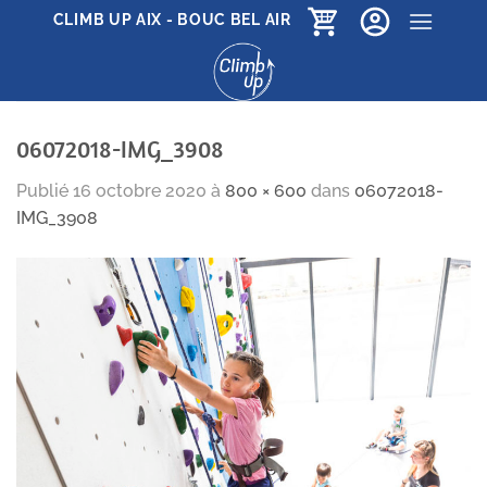
Passer
CLIMB UP AIX - BOUC BEL AIR
au
contenu
06072018-IMG_3908
Publié
16 octobre 2020
à
800 × 600
dans
06072018-
IMG_3908