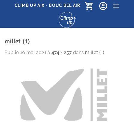
Passer
CLIMB UP AIX - BOUC BEL AIR
au
contenu
millet (1)
Publié
10 mai 2021
à
474 × 257
dans
millet (1)